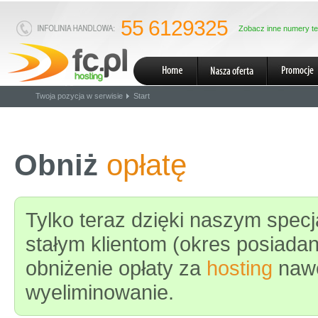
55 6129325
Zobacz inne numery te
Twoja pozycja w serwisie
Start
Obniż
opłatę
Tylko teraz dzięki naszym spe
stałym klientom (okres posiadani
obniżenie opłaty za
hosting
nawe
wyeliminowanie.