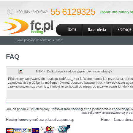
55 6129325
Zobacz inne numery te
Twoja pozycja w serwisie
Start
FAQ
FTP
>
Do którego katalogu wgrać pliki mojej strony?
Pliki strony wgrywamy do katalogu
public_html
. W momencie ich przesłania, adres
zalogowaniu się do konta możemy również dostrzec katalog
www
, który pokazuje tą 
zaawansowani użytkownicy, intuicyjnie wchodzili do niego, co przekierowuje ich do ka
Już od ponad 23 lat oferujemy Państwu
tani hosting
stron jednocześnie zapewniając w
naszej oferty rejestrowane są przez 
Hosting i
serwery
możesz opłacać za pomocą:
Home
|
Nasza oferta